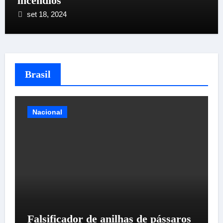
incêndios
set 18, 2024
Brasil
Torneios
ssaros
Campeonato estadual FIC tem