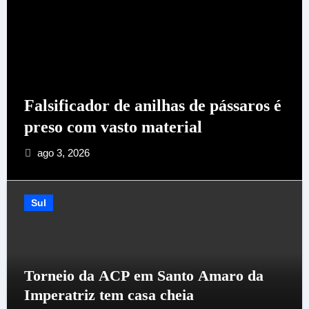
sificador de anilhas de pássaros é
Camp
eso com vasto material
expe
go 3, 2026
jul 
Sul
Torneio da ACP em Santo Amaro da
Imperatriz tem casa cheia