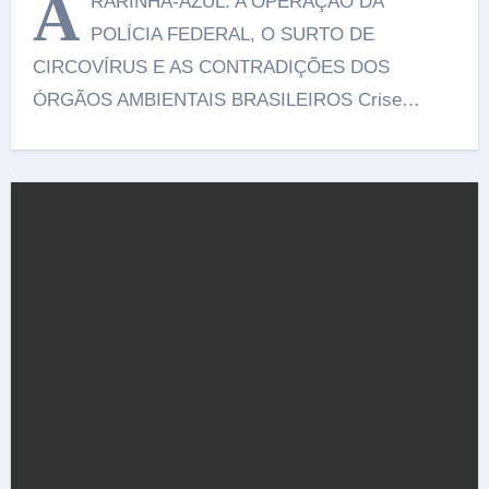
A
RARINHA-AZUL: A OPERAÇÃO DA
POLÍCIA FEDERAL, O SURTO DE
CIRCOVÍRUS E AS CONTRADIÇÕES DOS
ÓRGÃOS AMBIENTAIS BRASILEIROS Crise…