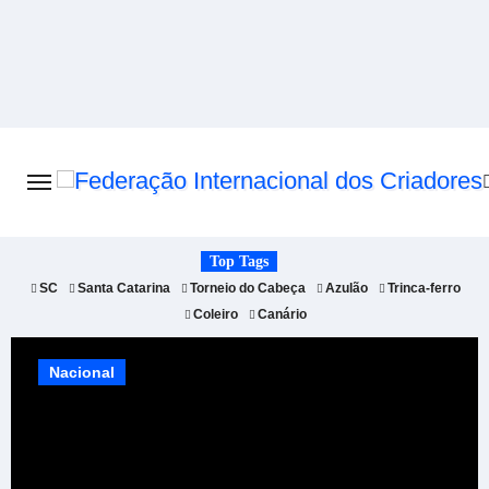
Skip
to
content
Top Tags
SC
Santa Catarina
Torneio do Cabeça
Azulão
Trinca-ferro
Coleiro
Canário
cional
Torne