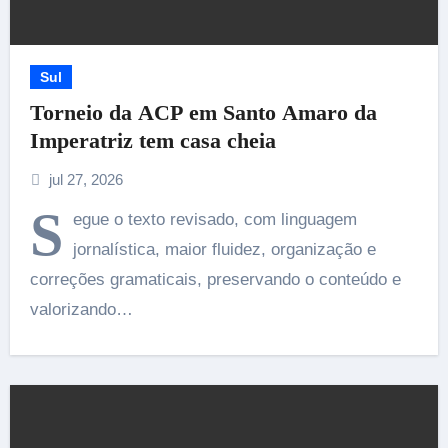
Sul
Torneio da ACP em Santo Amaro da
Imperatriz tem casa cheia
jul 27, 2026
S
egue o texto revisado, com linguagem
jornalística, maior fluidez, organização e
correções gramaticais, preservando o conteúdo e
valorizando…