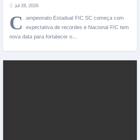
jul 28, 2026
C
ampeonato Estadual FIC SC começa com
expectativa de recordes e Nacional FIC tem
nova data para fortalecer o…