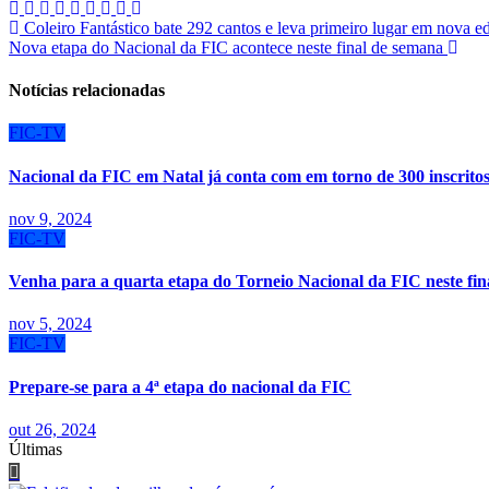
Navegação
Coleiro Fantástico bate 292 cantos e leva primeiro lugar em nova 
Nova etapa do Nacional da FIC acontece neste final de semana
de
Post
Notícias relacionadas
FIC-TV
Nacional da FIC em Natal já conta com em torno de 300 inscrito
nov 9, 2024
FIC-TV
Venha para a quarta etapa do Torneio Nacional da FIC neste fin
nov 5, 2024
FIC-TV
Prepare-se para a 4ª etapa do nacional da FIC
out 26, 2024
Últimas