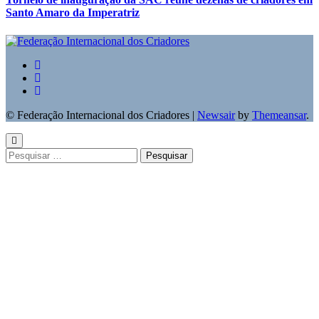
Santo Amaro da Imperatriz
© Federação Internacional dos Criadores
|
Newsair
by
Themeansar
.
Pesquisar
por: