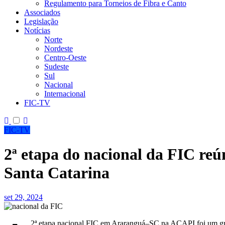
Regulamento para Torneios de Fibra e Canto
Associados
Legislação
Notícias
Norte
Nordeste
Centro-Oeste
Sudeste
Sul
Nacional
Internacional
FIC-TV
FIC-TV
2ª etapa do nacional da FIC reú
Santa Catarina
set 29, 2024
2ª etapa nacional FIC em Araranguá–SC na ACAPI foi um gra