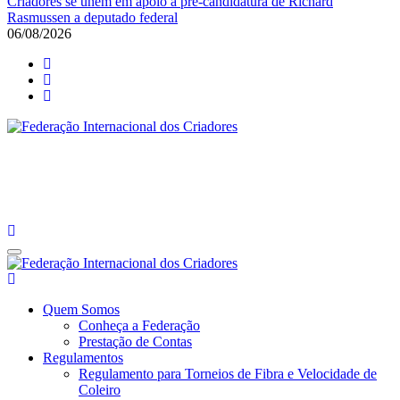
Criadores se unem em apoio à pré-candidatura de Richard
Rasmussen a deputado federal
06/08/2026
Federação Internacional dos Criadores
Site da Federação Internacional dos Criadores de Pássaros
Federação Internacional dos Criadores
Site da Federação Internacional dos Criadores de Pássaros
Quem Somos
Conheça a Federação
Prestação de Contas
Regulamentos
Regulamento para Torneios de Fibra e Velocidade de
Coleiro