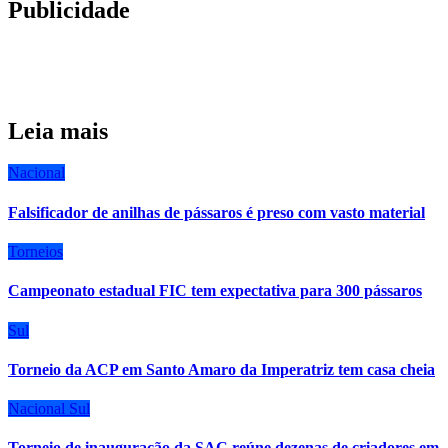
Publicidade
Leia mais
Nacional
Falsificador de anilhas de pássaros é preso com vasto material
Torneios
Campeonato estadual FIC tem expectativa para 300 pássaros
Sul
Torneio da ACP em Santo Amaro da Imperatriz tem casa cheia
Nacional
Sul
Torneio de inauguração da SAC reúne dezenas de criadores em