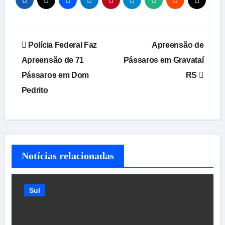
Navegação
Polícia Federal Faz
Apreensão de
de
Apreensão de 71
Pássaros em Gravataí
Pássaros em Dom
RS
Post
Pedrito
Notícias relacionadas
Sul