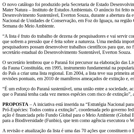
O novo catálogo foi produzido pela Secretaria de Estado Desenvolvime
Mater Natura – Instituto de Estudos Ambientais. O anúncio foi feito ne
Desenvolvimento Sustentável, Everton Souza, durante a abertura da
Nacional de Unidades de Conservação, em Foz do Iguaçu, na região Oe
Semana do Meio Ambiente.
“A lista é fruto do trabalho de dezena de pesquisadores e vai servir 
que sofrem a pressão que é feita sobre a natureza. Uma medida impo
pesquisadores possam desenvolver trabalhos científicos para que, no f
secretário estadual do Desenvolvimento Sustentável, Everton Souza.
O secretário lembrou que o Paraná foi precursor na elaboração das L
da Fauna Constituída, em 1995, instrumento fundamental na populari
do País a criar uma lista regional. Em 2004, a lista teve sua primeira 
revisões pontuais, em 2010 de mamíferos ameaçados de extinção e, em
“É um esforço do Paraná sustentável, uma união entre a sociedade, ac
que o Paraná tenha cada vez menos espécies com risco de extinção”,
PROPOSTA
– A iniciativa está inserida na “Estratégia Nacional 
Pró-Espécies: Todos contra a extinção”, coordenada pelo governo f
ação é financiada pelo Fundo Global para o Meio Ambiente (Global E
para a Biodiversidade (Funbio), que tem como agência executora o 
A revisão e atualização da lista é uma das 70 ações que constituem o