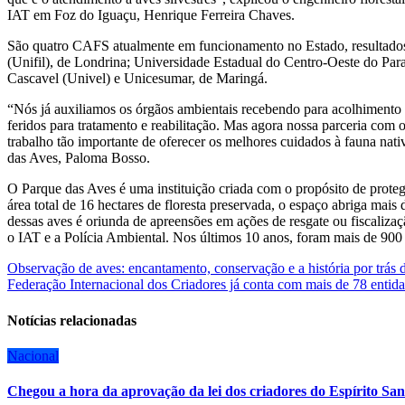
IAT em Foz do Iguaçu, Henrique Ferreira Chaves.
São quatro CAFS atualmente em funcionamento no Estado, resultados 
(Unifil), de Londrina; Universidade Estadual do Centro-Oeste do Par
Cascavel (Univel) e Unicesumar, de Maringá.
“Nós já auxiliamos os órgãos ambientais recebendo para acolhimento 
feridos para tratamento e reabilitação. Mas agora nossa parceria com 
trabalho tão importante de oferecer os melhores cuidados à fauna nati
das Aves, Paloma Bosso.
O Parque das Aves é uma instituição criada com o propósito de proteg
área total de 16 hectares de floresta preservada, o espaço abriga mais
dessas aves é oriunda de apreensões em ações de resgate ou fiscaliz
o IAT e a Polícia Ambiental. Nos últimos 10 anos, foram mais de 900
Navegação
Observação de aves: encantamento, conservação e a história por trás 
Federação Internacional dos Criadores já conta com mais de 78 entida
de
Post
Notícias relacionadas
Nacional
Chegou a hora da aprovação da lei dos criadores do Espírito San