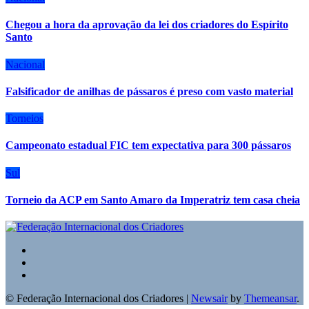
Chegou a hora da aprovação da lei dos criadores do Espírito
Santo
Nacional
Falsificador de anilhas de pássaros é preso com vasto material
Torneios
Campeonato estadual FIC tem expectativa para 300 pássaros
Sul
Torneio da ACP em Santo Amaro da Imperatriz tem casa cheia
© Federação Internacional dos Criadores
|
Newsair
by
Themeansar
.