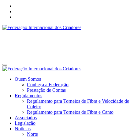
Federação Internacional dos Criadores
Site da Federação Internacional dos Criadores de Pássaros
Federação Internacional dos Criadores
Site da Federação Internacional dos Criadores de Pássaros
Quem Somos
Conheça a Federação
Prestação de Contas
Regulamentos
Regulamento para Torneios de Fibra e Velocidade de
Coleiro
Regulamento para Torneios de Fibra e Canto
Associados
Legislação
Notícias
Norte