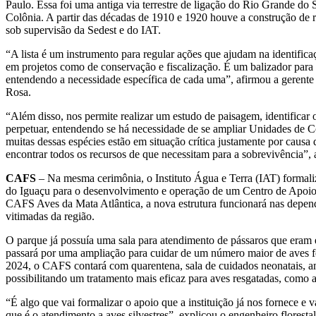
Paulo. Essa foi uma antiga via terrestre de ligação do Rio Grande do
Colônia. A partir das décadas de 1910 e 1920 houve a construção de ro
sob supervisão da Sedest e do IAT.
“A lista é um instrumento para regular ações que ajudam na identific
em projetos como de conservação e fiscalização. É um balizador para
entendendo a necessidade específica de cada uma”, afirmou a gerente 
Rosa.
“Além disso, nos permite realizar um estudo de paisagem, identificar o
perpetuar, entendendo se há necessidade de se ampliar Unidades de C
muitas dessas espécies estão em situação crítica justamente por causa 
encontrar todos os recursos de que necessitam para a sobrevivência”, 
CAFS
– Na mesma cerimônia, o Instituto Água e Terra (IAT) forma
do Iguaçu para o desenvolvimento e operação de um Centro de Apoio
CAFS Aves da Mata Atlântica, a nova estrutura funcionará nas depend
vitimadas da região.
O parque já possuía uma sala para atendimento de pássaros que eram
passará por uma ampliação para cuidar de um número maior de aves f
2024, o CAFS contará com quarentena, sala de cuidados neonatais, a
possibilitando um tratamento mais eficaz para aves resgatadas, como 
“É algo que vai formalizar o apoio que a instituição já nos fornece e
que é o atendimento a aves silvestres”, explicou o engenheiro florestal