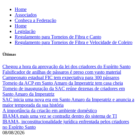
Skip
Home
to
Associados
content
Conheça a Federação
Home
Legislação
Regulamento para Torneios de Fibra e Canto
Regulamento para Torneios de Fibra e Velocidade de Coleiro
Últimas
Chegou a hora da aprovação da lei dos criadores do Espírito Santo
Falsificador de anilhas de pássaros é preso com vasto material
Campeonato estadual FIC tem expectativa para 300 pássaros
Torneio da ACP em Santo Amaro da Imperatriz tem casa cheia
Torneio de inauguração da SAC reúne dezenas de criadores em
Santo Amaro da Imperatriz
SAC inicia uma nova era em Santo Amaro da Imperatriz e anuncia a
maior temporada da sua história
A importância da criação em ambiente doméstico
IBAMA mais uma vez se contradiz dentro do sistema de TI
IBAMA, inconstitucionalidade jurídica enfrentada pelos criadores
no Espírito Santo
08/08/2026