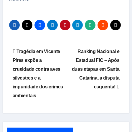
Navegação
Tragédia em Vicente
Ranking Nacional e
de
Pires expõe a
Estadual FIC – Após
crueldade contra aves
duas etapas em Santa
Post
silvestres e a
Catarina, a disputa
impunidade dos crimes
esquenta!
ambientais