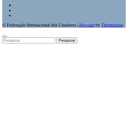
© Federação Internacional dos Criadores
|
Newsair
by
Themeansar
.
Pesquisar
por: