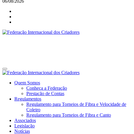
06/08/2026
Federação Internacional dos Criadores
Site da Federação Internacional dos Criadores de Pássaros
Federação Internacional dos Criadores
Site da Federação Internacional dos Criadores de Pássaros
Quem Somos
Conheça a Federação
Prestação de Contas
Regulamentos
Regulamento para Torneios de Fibra e Velocidade de
Coleiro
Regulamento para Torneios de Fibra e Canto
Associados
Legislação
Notícias