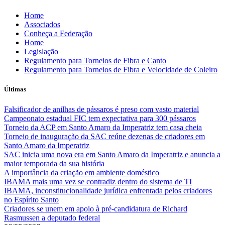
Skip
Home
to
Associados
content
Conheça a Federação
Home
Legislação
Regulamento para Torneios de Fibra e Canto
Regulamento para Torneios de Fibra e Velocidade de Coleiro
Últimas
Falsificador de anilhas de pássaros é preso com vasto material
Campeonato estadual FIC tem expectativa para 300 pássaros
Torneio da ACP em Santo Amaro da Imperatriz tem casa cheia
Torneio de inauguração da SAC reúne dezenas de criadores em
Santo Amaro da Imperatriz
SAC inicia uma nova era em Santo Amaro da Imperatriz e anuncia a
maior temporada da sua história
A importância da criação em ambiente doméstico
IBAMA mais uma vez se contradiz dentro do sistema de TI
IBAMA, inconstitucionalidade jurídica enfrentada pelos criadores
no Espírito Santo
Criadores se unem em apoio à pré-candidatura de Richard
Rasmussen a deputado federal