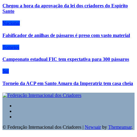
Chegou a hora da aprovação da lei dos criadores do Espírito
Santo
Nacional
Falsificador de anilhas de pássaros é preso com vasto material
Torneios
Campeonato estadual FIC tem expectativa para 300 pássaros
Sul
Torneio da ACP em Santo Amaro da Imperatriz tem casa cheia
© Federação Internacional dos Criadores
|
Newsair
by
Themeansar
.