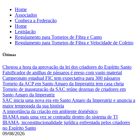
Skip
Home
to
Associados
content
Conheça a Federação
Home
Legislação
Regulamento para Torneios de Fibra e Canto
Regulamento para Torneios de Fibra e Velocidade de Coleiro
Últimas
Chegou a hora da aprovação da lei dos criadores do Espírito Santo
Falsificador de anilhas de pássaros é preso com vasto material
Campeonato estadual FIC tem expectativa para 300 pássaros
Torneio da ACP em Santo Amaro da Imperatriz tem casa cheia
Torneio de inauguração da SAC reúne dezenas de criadores em
Santo Amaro da Imperatriz
SAC inicia uma nova era em Santo Amaro da Imperatriz e anuncia a
maior temporada da sua história
A importância da criação em ambiente doméstico
IBAMA mais uma vez se contradiz dentro do sistema de TI
IBAMA, inconstitucionalidade jurídica enfrentada pelos criadores
no Espírito Santo
09/08/2026