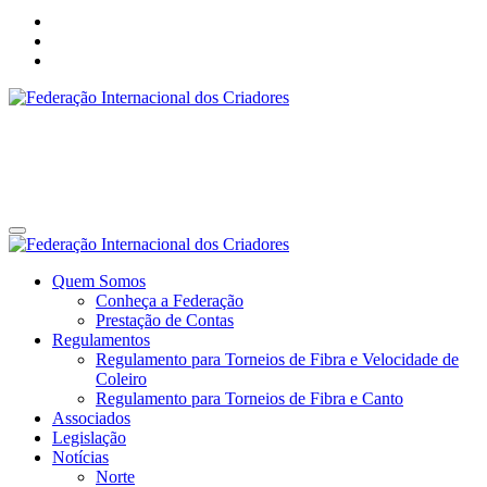
Federação Internacional dos Criadores
Site da Federação Internacional dos Criadores de Pássaros
Federação Internacional dos Criadores
Site da Federação Internacional dos Criadores de Pássaros
Quem Somos
Conheça a Federação
Prestação de Contas
Regulamentos
Regulamento para Torneios de Fibra e Velocidade de
Coleiro
Regulamento para Torneios de Fibra e Canto
Associados
Legislação
Notícias
Norte