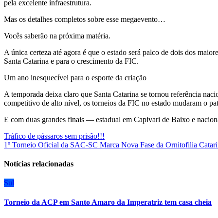
pela excelente infraestrutura.
Mas os detalhes completos sobre esse megaevento…
Vocês saberão na próxima matéria.
A única certeza até agora é que o estado será palco de dois dos maio
Santa Catarina e para o crescimento da FIC.
Um ano inesquecível para o esporte da criação
A temporada deixa claro que Santa Catarina se tornou referência nac
competitivo de alto nível, os torneios da FIC no estado mudaram o p
E com duas grandes finais — estadual em Capivari de Baixo e nacio
Navegação
Tráfico de pássaros sem prisão!!!
1º Torneio Oficial da SAC-SC Marca Nova Fase da Ornitofilia Catar
de
Post
Notícias relacionadas
Sul
Torneio da ACP em Santo Amaro da Imperatriz tem casa cheia