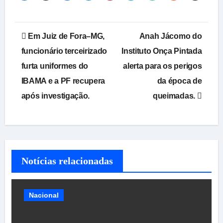
Navegação
Em Juiz de Fora–MG,
Anah Jácomo do
de
funcionário terceirizado
Instituto Onça Pintada
furta uniformes do
alerta para os perigos
Post
IBAMA e a PF recupera
da época de
após investigação.
queimadas.
Notícias relacionadas
Nacional