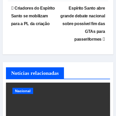
Navegação
Criadores do Espírito
Espírito Santo abre
de
Santo se mobilizam
grande debate nacional
para a PL da criação
sobre possível fim das
Post
GTAs para
passeriformes
Notícias relacionadas
Nacional