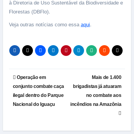
à Diretoria de Uso Sustentável da Biodiversidade e
Florestas (DBFlo).
Veja outras notícias como essa
aqui
.
Navegação
Operação em
Mais de 1.400
de
conjunto combate caça
brigadistas já atuaram
ilegal dentro do Parque
no combate aos
Post
Nacional do Iguaçu
incêndios na Amazônia