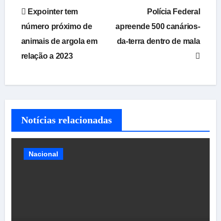
Navegação
Expointer tem
Polícia Federal
de
número próximo de
apreende 500 canários-
animais de argola em
da-terra dentro de mala
Post
relação a 2023
Notícias relacionadas
Nacional