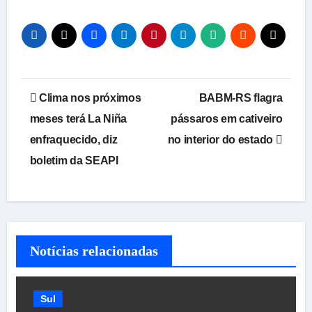
Navegação
Clima nos próximos
BABM-RS flagra
de
meses terá La Niña
pássaros em cativeiro
enfraquecido, diz
no interior do estado
Post
boletim da SEAPI
Notícias relacionadas
Sul