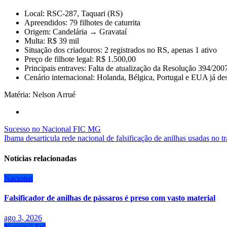
Local: RSC-287, Taquari (RS)
Apreendidos: 79 filhotes de caturrita
Origem: Candelária → Gravataí
Multa: R$ 39 mil
Situação dos criadouros: 2 registrados no RS, apenas 1 ativo
Preço de filhote legal: R$ 1.500,00
Principais entraves: Falta de atualização da Resolução 394/2
Cenário internacional: Holanda, Bélgica, Portugal e EUA já de
Matéria: Nelson Arrué
Navegação
Sucesso no Nacional FIC MG
Ibama desarticula rede nacional de falsificação de anilhas usadas no tr
de
Post
Notícias relacionadas
Nacional
Falsificador de anilhas de pássaros é preso com vasto material
ago 3, 2026
Nacional
Sul