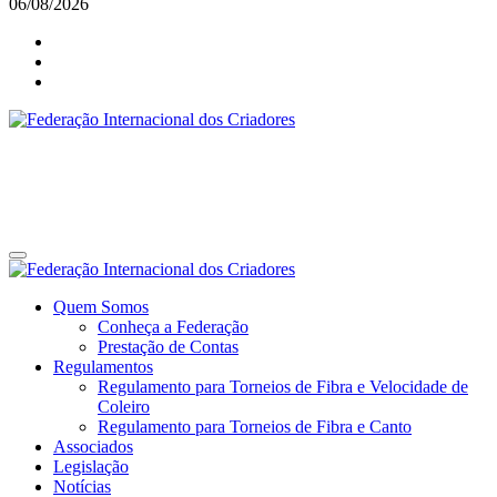
06/08/2026
Federação Internacional dos Criadores
Site da Federação Internacional dos Criadores de Pássaros
Federação Internacional dos Criadores
Site da Federação Internacional dos Criadores de Pássaros
Quem Somos
Conheça a Federação
Prestação de Contas
Regulamentos
Regulamento para Torneios de Fibra e Velocidade de
Coleiro
Regulamento para Torneios de Fibra e Canto
Associados
Legislação
Notícias