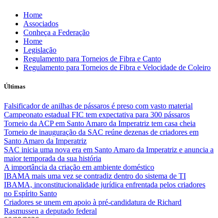
Skip
Home
to
Associados
content
Conheça a Federação
Home
Legislação
Regulamento para Torneios de Fibra e Canto
Regulamento para Torneios de Fibra e Velocidade de Coleiro
Últimas
Falsificador de anilhas de pássaros é preso com vasto material
Campeonato estadual FIC tem expectativa para 300 pássaros
Torneio da ACP em Santo Amaro da Imperatriz tem casa cheia
Torneio de inauguração da SAC reúne dezenas de criadores em
Santo Amaro da Imperatriz
SAC inicia uma nova era em Santo Amaro da Imperatriz e anuncia a
maior temporada da sua história
A importância da criação em ambiente doméstico
IBAMA mais uma vez se contradiz dentro do sistema de TI
IBAMA, inconstitucionalidade jurídica enfrentada pelos criadores
no Espírito Santo
Criadores se unem em apoio à pré-candidatura de Richard
Rasmussen a deputado federal