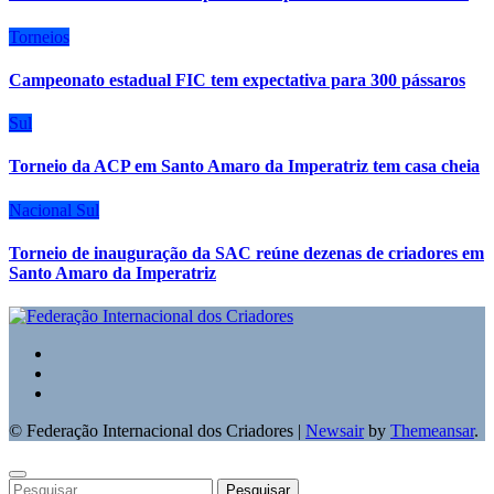
Torneios
Campeonato estadual FIC tem expectativa para 300 pássaros
Sul
Torneio da ACP em Santo Amaro da Imperatriz tem casa cheia
Nacional
Sul
Torneio de inauguração da SAC reúne dezenas de criadores em
Santo Amaro da Imperatriz
© Federação Internacional dos Criadores
|
Newsair
by
Themeansar
.
Pesquisar