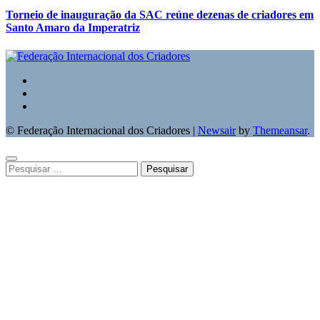
Torneio de inauguração da SAC reúne dezenas de criadores em
Santo Amaro da Imperatriz
© Federação Internacional dos Criadores
|
Newsair
by
Themeansar
.
Pesquisar
por: