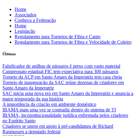
Skip
Home
to
Associados
content
Conheça a Federação
Home
Legislação
Regulamento para Torneios de Fibra e Canto
Regulamento para Torneios de Fibra e Velocidade de Coleiro
Últimas
Falsificador de anilhas de pássaros é preso com vasto material
Campeonato estadual FIC tem expectativa para 300 pássaros
Torneio da ACP em Santo Amaro da Imperatriz tem casa cheia
Torneio de inauguração da SAC reúne dezenas de criadores em
Santo Amaro da Imperatriz
SAC inicia uma nova era em Santo Amaro da Imperatriz e anuncia a
maior temporada da sua história
A importância da criação em ambiente doméstico
IBAMA mais uma vez se contradiz dentro do sistema de TI
IBAMA, inconstitucionalidade jurídica enfrentada pelos criadores
no Espírito Santo
Criadores se unem em apoio à pré-candidatura de Richard
Rasmussen a deputado federal