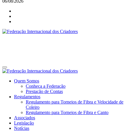
06/08/2026
Federação Internacional dos Criadores
Site da Federação Internacional dos Criadores de Pássaros
Federação Internacional dos Criadores
Site da Federação Internacional dos Criadores de Pássaros
Quem Somos
Conheça a Federação
Prestação de Contas
Regulamentos
Regulamento para Torneios de Fibra e Velocidade de
Coleiro
Regulamento para Torneios de Fibra e Canto
Associados
Legislação
Notícias