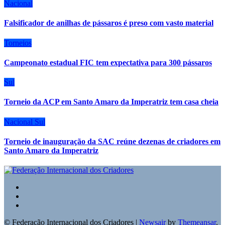
Nacional
Falsificador de anilhas de pássaros é preso com vasto material
Torneios
Campeonato estadual FIC tem expectativa para 300 pássaros
Sul
Torneio da ACP em Santo Amaro da Imperatriz tem casa cheia
Nacional
Sul
Torneio de inauguração da SAC reúne dezenas de criadores em
Santo Amaro da Imperatriz
© Federação Internacional dos Criadores
|
Newsair
by
Themeansar
.