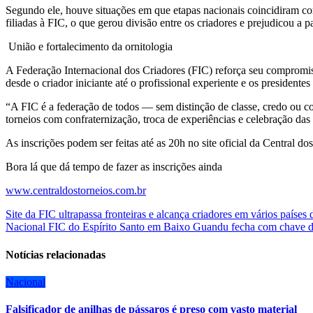
Segundo ele, houve situações em que etapas nacionais coincidiram co
filiadas à FIC, o que gerou divisão entre os criadores e prejudicou a p
️ União e fortalecimento da ornitologia
A Federação Internacional dos Criadores (FIC) reforça seu compromiss
desde o criador iniciante até o profissional experiente e os presidentes 
“A FIC é a federação de todos — sem distinção de classe, credo ou c
torneios com confraternização, troca de experiências e celebração das
As inscrições podem ser feitas até as 20h no site oficial da Central do
Bora lá que dá tempo de fazer as inscrições ainda
www.centraldostorneios.com.br
Navegação
Site da FIC ultrapassa fronteiras e alcança criadores em vários paíse
Nacional FIC do Espírito Santo em Baixo Guandu fecha com chave de
de
Post
Notícias relacionadas
Nacional
Falsificador de anilhas de pássaros é preso com vasto material