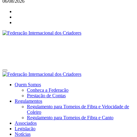
06/08/2026
Federação Internacional dos Criadores
Site da Federação Internacional dos Criadores de Pássaros
Federação Internacional dos Criadores
Site da Federação Internacional dos Criadores de Pássaros
Quem Somos
Conheça a Federação
Prestação de Contas
Regulamentos
Regulamento para Torneios de Fibra e Velocidade de
Coleiro
Regulamento para Torneios de Fibra e Canto
Associados
Legislação
Notícias