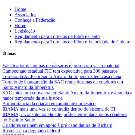
Skip
Home
to
Associados
content
Conheça a Federação
Home
Legislação
Regulamento para Torneios de Fibra e Canto
Regulamento para Torneios de Fibra e Velocidade de Coleiro
Últimas
Falsificador de anilhas de pássaros é preso com vasto material
Campeonato estadual FIC tem expectativa para 300 pássaros
Torneio da ACP em Santo Amaro da Imperatriz tem casa cheia
Torneio de inauguração da SAC reúne dezenas de criadores em
Santo Amaro da Imperatriz
SAC inicia uma nova era em Santo Amaro da Imperatriz e anuncia a
maior temporada da sua história
A importância da criação em ambiente doméstico
IBAMA mais uma vez se contradiz dentro do sistema de TI
IBAMA, inconstitucionalidade jurídica enfrentada pelos criadores
no Espírito Santo
Criadores se unem em apoio à pré-candidatura de Richard
Rasmussen a deputado federal