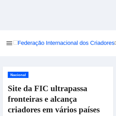
Skip
to
content
Nacional
Site da FIC ultrapassa
fronteiras e alcança
criadores em vários países