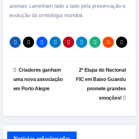
animais caminham lado a lado pela preservação e
evolução da ornitologia mundial.
Navegação
️ Criadores ganham
2ª Etapa do Nacional
de
uma nova associação
FIC em Baixo Guandu
em Porto Alegre
promete grandes
Post
emoções!
Notícias relacionadas