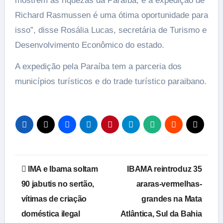
mostrem as riquezas da Paraíba, e a expedição de
Richard Rasmussen é uma ótima oportunidade para
isso”, disse Rosália Lucas, secretária de Turismo e
Desenvolvimento Econômico do estado.
A expedição pela Paraíba tem a parceria dos
municípios turísticos e do trade turístico paraibano.
Navegação
IMA e Ibama soltam
IBAMA reintroduz 35
de
90 jabutis no sertão,
araras-vermelhas-
vítimas de criação
grandes na Mata
Post
doméstica ilegal
Atlântica, Sul da Bahia