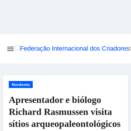
Skip
to
content
Nordeste
Apresentador e biólogo
Richard Rasmussen visita
sítios arqueopaleontológicos