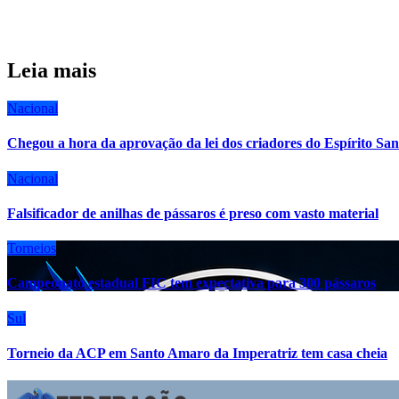
Leia mais
Nacional
Chegou a hora da aprovação da lei dos criadores do Espírito San
Nacional
Falsificador de anilhas de pássaros é preso com vasto material
Torneios
Campeonato estadual FIC tem expectativa para 300 pássaros
Sul
Torneio da ACP em Santo Amaro da Imperatriz tem casa cheia