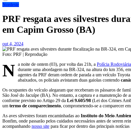
Nordeste
PRF resgata aves silvestres dura
em Capim Grosso (BA)
out 4, 2024
Foto: PRF | Reprodução
N
a noite de ontem (03), por volta das 21h, a
Polícia Rodoviária
durante uma abordagem na BR-324, na altura do km 356, em 
agentes da PRF deram ordem de parada a um veículo Toyota Co
abaixados, os policiais avistaram duas gaiolas contendo
canár
Os ocupantes do veículo alegaram que receberam os pássaros de famil
São José do Jacuípe (BA). No entanto, a captura e a manutenção de an
conforme previsto no Artigo 29 da
Lei 9.605/98
(Lei dos Crimes Ambie
um
termo de comparecimento
, comprometendo-se a comparecer em j
As aves silvestres foram encaminhadas ao
Instituto do Meio Ambie
Bonfim, onde passarão pelos cuidados necessários antes de serem rein
acompanhando
nosso site
para ficar por dentro das principais notícia