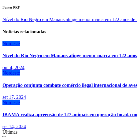
Fonte: PRF
Navegação
Nível do Rio Negro em Manaus atinge menor marca em 122 anos de
de
Notícias relacionadas
Post
Nordeste
Nível do Rio Negro em Manaus atinge menor marca em 122 ano
out 4, 2024
Nordeste
Operação conjunta combate comércio ilegal internacional de aves 
set 17, 2024
Nordeste
IBAMA realiza apreensão de 127 animais em operação focada no t
set 14, 2024
Últimas