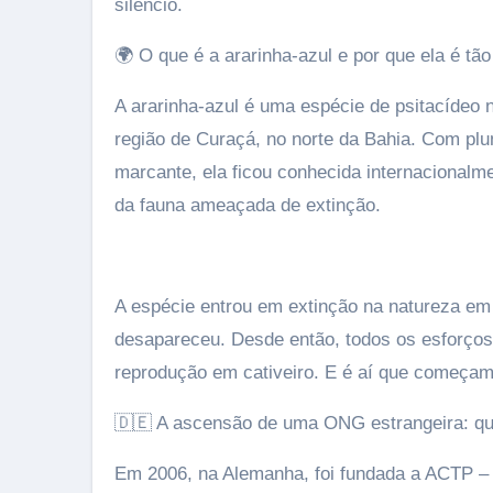
silêncio.
🌍 O que é a ararinha-azul e por que ela é tã
A ararinha-azul é uma espécie de psitacídeo n
região de Curaçá, no norte da Bahia. Com pl
marcante, ela ficou conhecida internacionalm
da fauna ameaçada de extinção.
A espécie entrou em extinção na natureza em
desapareceu. Desde então, todos os esforço
reprodução em cativeiro. E é aí que começam
🇩🇪 A ascensão de uma ONG estrangeira: q
Em 2006, na Alemanha, foi fundada a ACTP – A