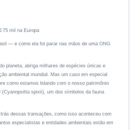
 € 75 mil na Europa
rasil — e como ela foi parar nas mãos de uma ONG
A importância da criação em ambiente
do planeta, abriga milhares de espécies únicas e
doméstico
02/06/2026
ção ambiental mundial. Mas um caso em especial
bre como estamos lidando com o nosso patrimônio
ul (Cyanopsitta spixii), um dos símbolos da fauna
r trás dessas transações, como isso aconteceu com
tantos especialistas e entidades ambientais estão em