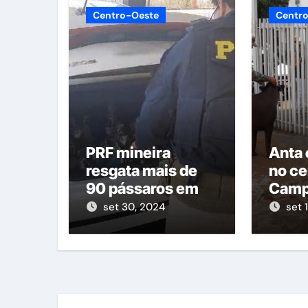
Centro-Oeste
Centr
PRF mineira
Anta 
resgata mais de
no ce
90 pássaros em
Camp
fiscalização na
set 30, 2024
set 
estrada