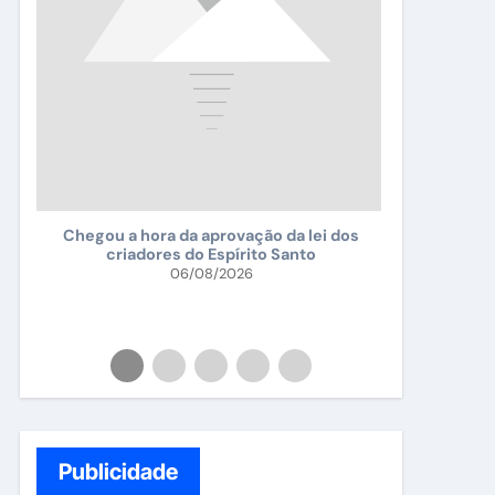
Falsificad
Chegou a hora da aprovação da lei dos
criadores do Espírito Santo
da
06/08/2026
da
Publicidade