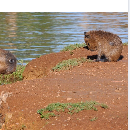
SAC inicia uma nova era em Santo Amaro 
Imperatriz e anuncia a maior temporada 
sua história
17/07/2026