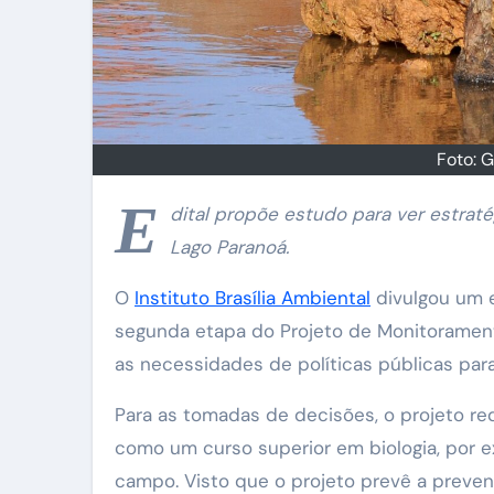
Foto: G
E
dital propõe estudo para ver estratég
Lago Paranoá.
O
Instituto Brasília Ambiental
divulgou um 
segunda etapa do Projeto de Monitoramento
as necessidades de políticas públicas para
Para as tomadas de decisões, o projeto re
como um curso superior em biologia, por 
campo. Visto que o projeto prevê a preve