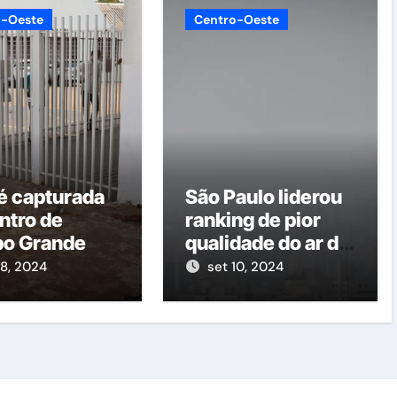
o-Oeste
Centro-Oeste
é capturada
São Paulo liderou
ntro de
ranking de pior
o Grande
qualidade do ar do
mundo nesta
18, 2024
set 10, 2024
segunda-feira