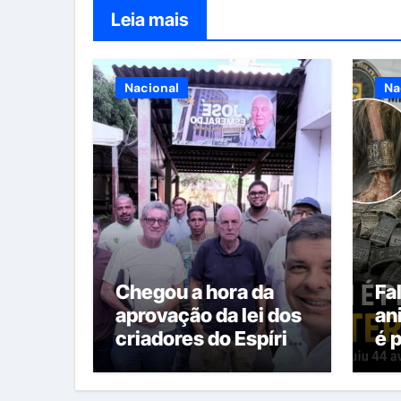
Leia mais
Nacional
Na
Chegou a hora da
Fa
aprovação da lei dos
an
criadores do Espírito
é 
Santo
ma