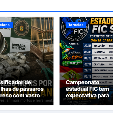
cional
Torneios
lsificador de
Campeonato
ilhas de pássaros
estadual FIC tem
preso com vasto
expectativa para
terial
300 pássaros