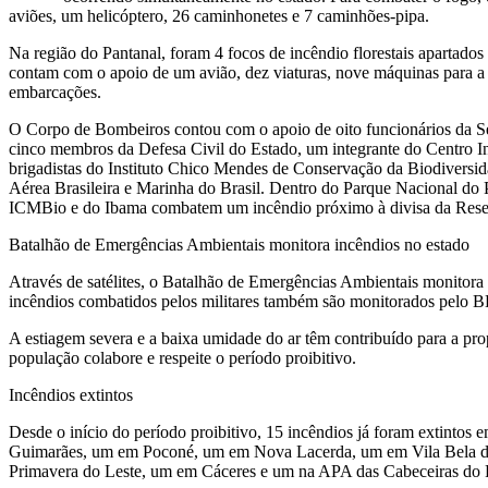
aviões, um helicóptero, 26 caminhonetes e 7 caminhões-pipa.
Na região do Pantanal, foram 4 focos de incêndio florestais apartados
contam com o apoio de um avião, dez viaturas, nove máquinas para a 
embarcações.
O Corpo de Bombeiros contou com o apoio de oito funcionários da Secr
cinco membros da Defesa Civil do Estado, um integrante do Centro I
brigadistas do Instituto Chico Mendes de Conservação da Biodiversid
Aérea Brasileira e Marinha do Brasil. Dentro do Parque Nacional do 
ICMBio e do Ibama combatem um incêndio próximo à divisa da Reserv
Batalhão de Emergências Ambientais monitora incêndios no estado
Através de satélites, o Batalhão de Emergências Ambientais monitora a
incêndios combatidos pelos militares também são monitorados pelo B
A estiagem severa e a baixa umidade do ar têm contribuído para a p
população colabore e respeite o período proibitivo.
Incêndios extintos
Desde o início do período proibitivo, 15 incêndios já foram extinto
Guimarães, um em Poconé, um em Nova Lacerda, um em Vila Bela d
Primavera do Leste, um em Cáceres e um na APA das Cabeceiras do 