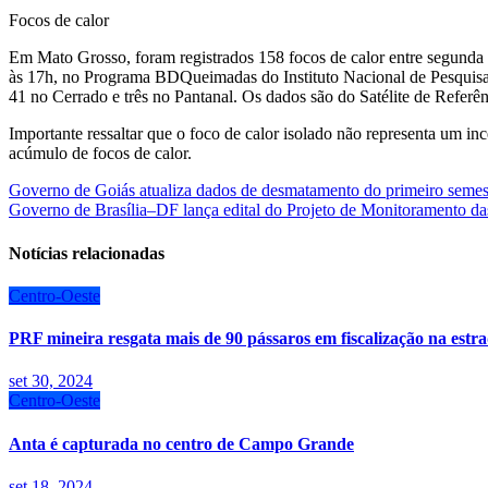
Focos de calor
Em Mato Grosso, foram registrados 158 focos de calor entre segunda a
às 17h, no Programa BDQueimadas do Instituto Nacional de Pesquisa
41 no Cerrado e três no Pantanal. Os dados são do Satélite de Referê
Importante ressaltar que o foco de calor isolado não representa um inc
acúmulo de focos de calor.
Navegação
Governo de Goiás atualiza dados de desmatamento do primeiro seme
Governo de Brasília–DF lança edital do Projeto de Monitoramento da
de
Post
Notícias relacionadas
Centro-Oeste
PRF mineira resgata mais de 90 pássaros em fiscalização na estr
set 30, 2024
Centro-Oeste
Anta é capturada no centro de Campo Grande
set 18, 2024