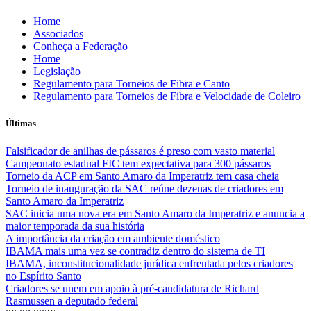
Skip
Home
to
Associados
content
Conheça a Federação
Home
Legislação
Regulamento para Torneios de Fibra e Canto
Regulamento para Torneios de Fibra e Velocidade de Coleiro
Últimas
Falsificador de anilhas de pássaros é preso com vasto material
Campeonato estadual FIC tem expectativa para 300 pássaros
Torneio da ACP em Santo Amaro da Imperatriz tem casa cheia
Torneio de inauguração da SAC reúne dezenas de criadores em
Santo Amaro da Imperatriz
SAC inicia uma nova era em Santo Amaro da Imperatriz e anuncia a
maior temporada da sua história
A importância da criação em ambiente doméstico
IBAMA mais uma vez se contradiz dentro do sistema de TI
IBAMA, inconstitucionalidade jurídica enfrentada pelos criadores
no Espírito Santo
Criadores se unem em apoio à pré-candidatura de Richard
Rasmussen a deputado federal