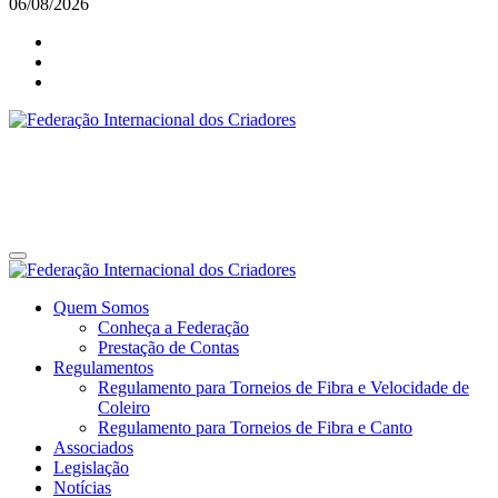
06/08/2026
Federação Internacional dos Criadores
Site da Federação Internacional dos Criadores de Pássaros
Federação Internacional dos Criadores
Site da Federação Internacional dos Criadores de Pássaros
Quem Somos
Conheça a Federação
Prestação de Contas
Regulamentos
Regulamento para Torneios de Fibra e Velocidade de
Coleiro
Regulamento para Torneios de Fibra e Canto
Associados
Legislação
Notícias