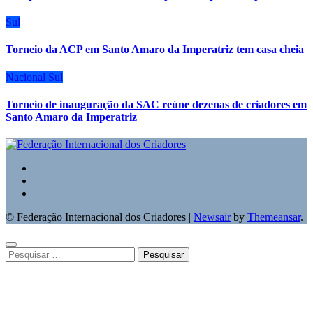
Sul
Torneio da ACP em Santo Amaro da Imperatriz tem casa cheia
Nacional
Sul
Torneio de inauguração da SAC reúne dezenas de criadores em
Santo Amaro da Imperatriz
© Federação Internacional dos Criadores
|
Newsair
by
Themeansar
.
Pesquisar
por: