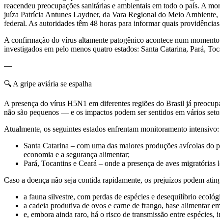
reacendeu preocupações sanitárias e ambientais em todo o país. A mo
juíza Patrícia Antunes Laydner, da Vara Regional do Meio Ambiente, a
federal. As autoridades têm 48 horas para informar quais providência
A confirmação do vírus altamente patogênico acontece num momento 
investigados em pelo menos quatro estados: Santa Catarina, Pará, Toc
—
🔍 A gripe aviária se espalha
A presença do vírus H5N1 em diferentes regiões do Brasil já preocupa 
não são pequenos — e os impactos podem ser sentidos em vários seto
Atualmente, os seguintes estados enfrentam monitoramento intensivo:
Santa Catarina – com uma das maiores produções avícolas do pa
economia e a segurança alimentar;
Pará, Tocantins e Ceará – onde a presença de aves migratórias l
Caso a doença não seja contida rapidamente, os prejuízos podem ating
a fauna silvestre, com perdas de espécies e desequilíbrio ecológ
a cadeia produtiva de ovos e carne de frango, base alimentar em 
e, embora ainda raro, há o risco de transmissão entre espécies,