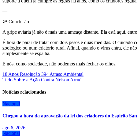
suporte a quem já cumpre as regras há anos, como os criadores regula
—
🌱 Conclusão
A gripe aviária já não é mais uma ameaça distante. Ela está aqui, entre
É hora de parar de tratar com dois pesos e duas medidas. O cuidado co
zoológico ou num criatório rural. Afinal, quando o vírus entra, ele n
simplesmente se espalha.
E nós, como sociedade, não podemos mais fechar os olhos.
Navegação
18 Anos Resolução 394 Atraso Ambiental
Tudo Sobre a Ação Contra Nelson Arrué
de
Post
Notícias relacionadas
Nacional
Chegou a hora da aprovação da lei dos criadores do Espírito San
ago 6, 2026
Nacional