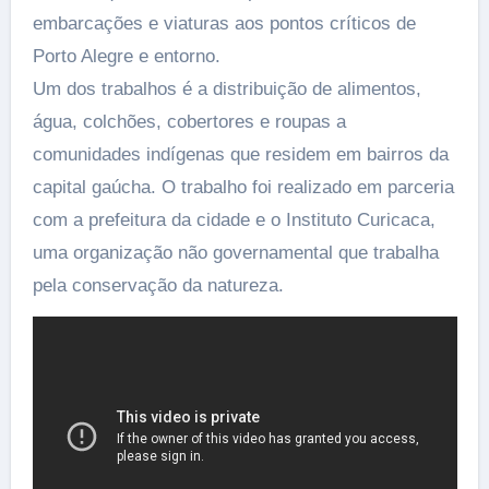
embarcações e viaturas aos pontos críticos de
Porto Alegre e entorno.
Um dos trabalhos é a distribuição de alimentos,
água, colchões, cobertores e roupas a
comunidades indígenas que residem em bairros da
capital gaúcha. O trabalho foi realizado em parceria
com a prefeitura da cidade e o Instituto Curicaca,
uma organização não governamental que trabalha
pela conservação da natureza.