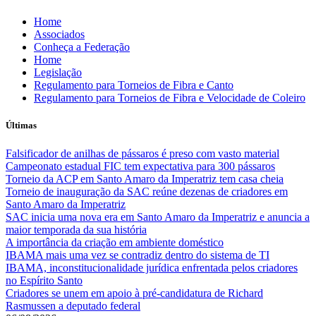
Skip
Home
to
Associados
content
Conheça a Federação
Home
Legislação
Regulamento para Torneios de Fibra e Canto
Regulamento para Torneios de Fibra e Velocidade de Coleiro
Últimas
Falsificador de anilhas de pássaros é preso com vasto material
Campeonato estadual FIC tem expectativa para 300 pássaros
Torneio da ACP em Santo Amaro da Imperatriz tem casa cheia
Torneio de inauguração da SAC reúne dezenas de criadores em
Santo Amaro da Imperatriz
SAC inicia uma nova era em Santo Amaro da Imperatriz e anuncia a
maior temporada da sua história
A importância da criação em ambiente doméstico
IBAMA mais uma vez se contradiz dentro do sistema de TI
IBAMA, inconstitucionalidade jurídica enfrentada pelos criadores
no Espírito Santo
Criadores se unem em apoio à pré-candidatura de Richard
Rasmussen a deputado federal