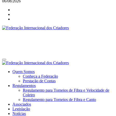
06/08/2026
Federação Internacional dos Criadores
Site da Federação Internacional dos Criadores de Pássaros
Federação Internacional dos Criadores
Site da Federação Internacional dos Criadores de Pássaros
Quem Somos
Conheça a Federação
Prestação de Contas
Regulamentos
Regulamento para Torneios de Fibra e Velocidade de
Coleiro
Regulamento para Torneios de Fibra e Canto
Associados
Legislação
Notícias