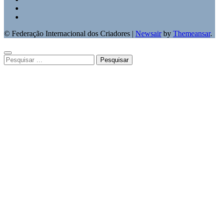
© Federação Internacional dos Criadores
|
Newsair
by
Themeansar
.
Pesquisar
por: