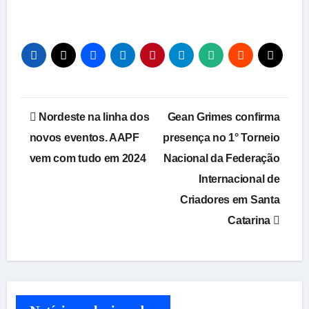
Navegação
Nordeste na linha dos
Gean Grimes confirma
de
novos eventos. AAPF
presença no 1° Torneio
vem com tudo em 2024
Nacional da Federação
Post
Internacional de
Criadores em Santa
Catarina