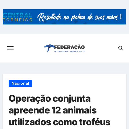
Skip
to
content
Nacional
Operação conjunta
apreende 12 animais
utilizados como troféus