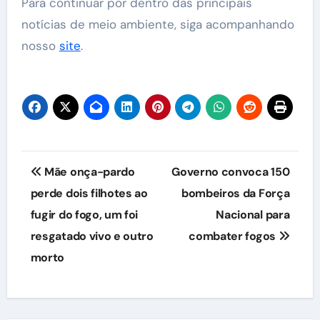
Para continuar por dentro das principais
notícias de meio ambiente, siga acompanhando
nosso
site
.
Navegação
Mãe onça-pardo
Governo convoca 150
de
perde dois filhotes ao
bombeiros da Força
fugir do fogo, um foi
Nacional para
Post
resgatado vivo e outro
combater fogos
morto