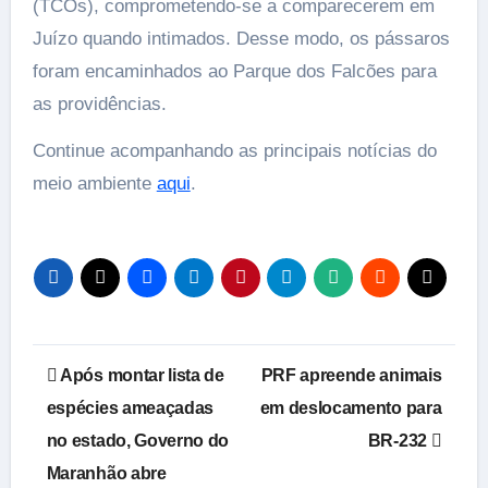
(TCOs), comprometendo-se a comparecerem em
Juízo quando intimados. Desse modo, os pássaros
foram encaminhados ao Parque dos Falcões para
as providências.
Continue acompanhando as principais notícias do
meio ambiente
aqui
.
Navegação
Após montar lista de
PRF apreende animais
de
espécies ameaçadas
em deslocamento para
no estado, Governo do
BR-232
Post
Maranhão abre