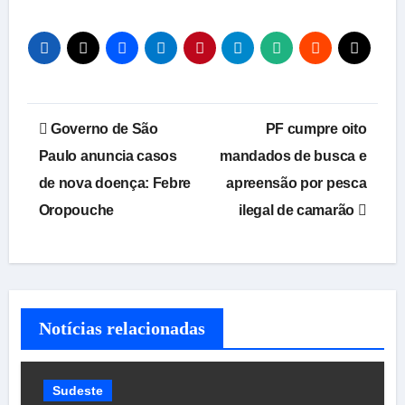
Navegação
Governo de São
PF cumpre oito
de
Paulo anuncia casos
mandados de busca e
de nova doença: Febre
apreensão por pesca
Post
Oropouche
ilegal de camarão
Notícias relacionadas
Sudeste