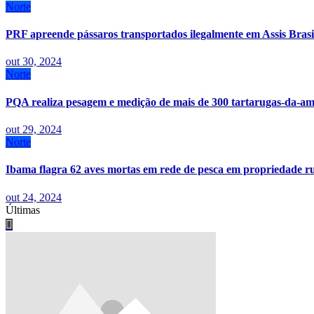
Norte
PRF apreende pássaros transportados ilegalmente em Assis Brasi
out 30, 2024
Norte
PQA realiza pesagem e medição de mais de 300 tartarugas-da-
out 29, 2024
Norte
Ibama flagra 62 aves mortas em rede de pesca em propriedade 
out 24, 2024
Últimas