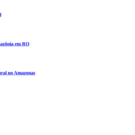
l
amazônia em RO
rural no Amazonas