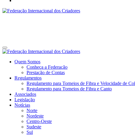
Federação Internacional dos Criadores
Site da Federação Internacional dos Criadores de Pássaros
Federação Internacional dos Criadores
Site da Federação Internacional dos Criadores de Pássaros
Quem Somos
Conheça a Federação
Prestação de Contas
Regulamentos
Regulamento para Torneios de Fibra e Velocidade de Col
Regulamento para Torneios de Fibra e Canto
Associados
Legislação
Notícias
Norte
Nordeste
Centro-Oeste
Sudeste
Sul