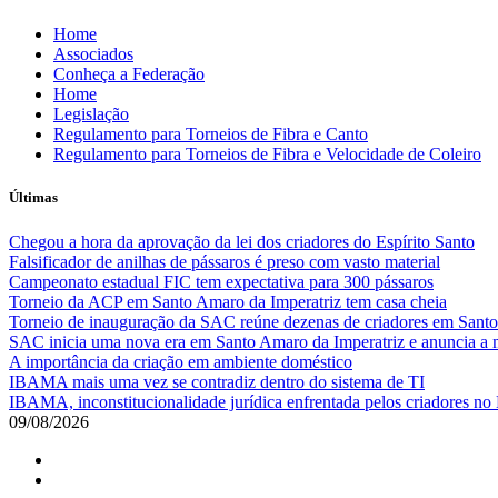
Skip
Home
to
Associados
content
Conheça a Federação
Home
Legislação
Regulamento para Torneios de Fibra e Canto
Regulamento para Torneios de Fibra e Velocidade de Coleiro
Últimas
Chegou a hora da aprovação da lei dos criadores do Espírito Santo
Falsificador de anilhas de pássaros é preso com vasto material
Campeonato estadual FIC tem expectativa para 300 pássaros
Torneio da ACP em Santo Amaro da Imperatriz tem casa cheia
Torneio de inauguração da SAC reúne dezenas de criadores em Santo
SAC inicia uma nova era em Santo Amaro da Imperatriz e anuncia a m
A importância da criação em ambiente doméstico
IBAMA mais uma vez se contradiz dentro do sistema de TI
IBAMA, inconstitucionalidade jurídica enfrentada pelos criadores no 
09/08/2026