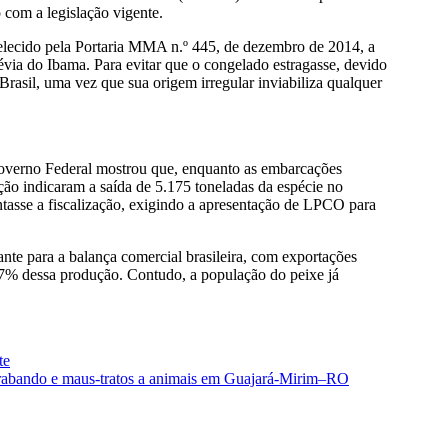
com a legislação vigente.
elecido pela Portaria MMA n.º 445, de dezembro de 2014, a
ia do Ibama. Para evitar que o congelado estragasse, devido
rasil, uma vez que sua origem irregular inviabiliza qualquer
overno Federal mostrou que, enquanto as embarcações
ção indicaram a saída de 5.175 toneladas da espécie no
sse a fiscalização, exigindo a apresentação de LPCO para
nte para a balança comercial brasileira, com exportações
87% dessa produção. Contudo, a população do peixe já
te
ontrabando e maus-tratos a animais em Guajará-Mirim–RO