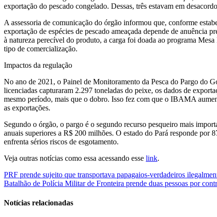
exportação do pescado congelado. Dessas, três estavam em desacordo 
A assessoria de comunicação do órgão informou que, conforme estab
exportação de espécies de pescado ameaçada depende de anuência prév
à natureza perecível do produto, a carga foi doada ao programa Mesa B
tipo de comercialização.
Impactos da regulação
No ano de 2021, o Painel de Monitoramento da Pesca do Pargo do G
licenciadas capturaram 2.297 toneladas do peixe, os dados de exporta
mesmo período, mais que o dobro. Isso fez com que o IBAMA aumenta
as exportações.
Segundo o órgão, o pargo é o segundo recurso pesqueiro mais importa
anuais superiores a R$ 200 milhões. O estado do Pará responde por 
enfrenta sérios riscos de esgotamento.
Veja outras notícias como essa acessando esse
link
.
Navegação
PRF prende sujeito que transportava papagaios-verdadeiros ilegalmen
Batalhão de Polícia Militar de Fronteira prende duas pessoas por c
de
Post
Notícias relacionadas