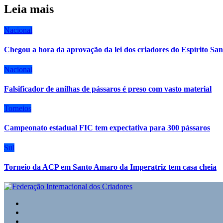
Leia mais
Nacional
Chegou a hora da aprovação da lei dos criadores do Espírito San
Nacional
Falsificador de anilhas de pássaros é preso com vasto material
Torneios
Campeonato estadual FIC tem expectativa para 300 pássaros
Sul
Torneio da ACP em Santo Amaro da Imperatriz tem casa cheia