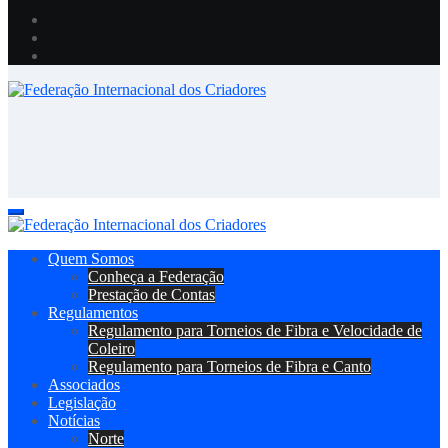
Federação Internacional dos Criadores
Site da Federação Internacional dos Criadores de Pássaros
Federação Internacional dos Criadores
Site da Federação Internacional dos Criadores de Pássaros
Quem Somos
Conheça a Federação
Prestação de Contas
Regulamentos
Regulamento para Torneios de Fibra e Velocidade de
Coleiro
Regulamento para Torneios de Fibra e Canto
Associados
Legislação
Notícias
Norte