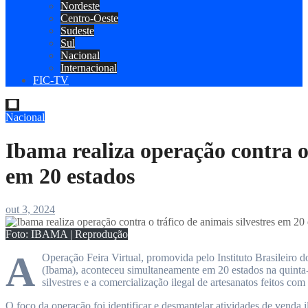
Nordeste
Centro-Oeste
Sudeste
Sul
Nacional
Internacional
FIC-TV
Nacional
Ibama realiza operação contra o 
em 20 estados
out 3, 2024
Foto: IBAMA | Reprodução
A
Operação Feira Virtual, promovida pelo Instituto Brasileiro
(Ibama), aconteceu simultaneamente em 20 estados na quinta-f
silvestres e a comercialização ilegal de artesanatos feitos co
O foco da operação foi identificar e desmantelar atividades de venda i