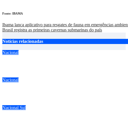
Fonte: IBAMA
Navegação
Ibama lança aplicativo para resgates de fauna em emergências ambien
Brasil registra as primeiras cavernas submarinas do país
de
Post
Notícias relacionadas
Nacional
Chegou a hora da aprovação da lei dos criadores do Espírito San
ago 6, 2026
Nacional
Falsificador de anilhas de pássaros é preso com vasto material
ago 3, 2026
Nacional
Sul
Torneio de inauguração da SAC reúne dezenas de criadores em 