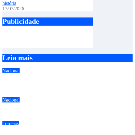
história
17/07/2026
Publicidade
Leia mais
Nacional
Chegou a hora da aprovação da lei dos criadores do Espírito
Santo
Nacional
Falsificador de anilhas de pássaros é preso com vasto material
Torneios