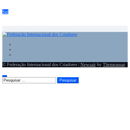
Campeonato estadual FIC tem expectativa para 300 pássaros
Sul
Torneio da ACP em Santo Amaro da Imperatriz tem casa cheia
© Federação Internacional dos Criadores
|
Newsair
by
Themeansar
.
Pesquisar
por: