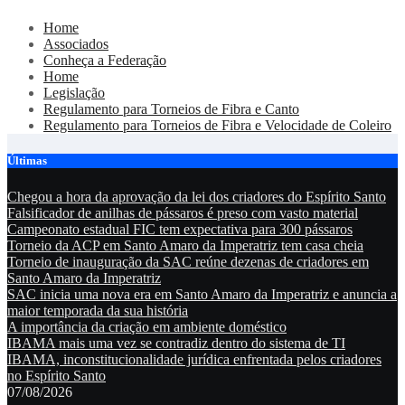
Skip
Home
to
Associados
content
Conheça a Federação
Home
Legislação
Regulamento para Torneios de Fibra e Canto
Regulamento para Torneios de Fibra e Velocidade de Coleiro
Últimas
Chegou a hora da aprovação da lei dos criadores do Espírito Santo
Falsificador de anilhas de pássaros é preso com vasto material
Campeonato estadual FIC tem expectativa para 300 pássaros
Torneio da ACP em Santo Amaro da Imperatriz tem casa cheia
Torneio de inauguração da SAC reúne dezenas de criadores em
Santo Amaro da Imperatriz
SAC inicia uma nova era em Santo Amaro da Imperatriz e anuncia a
maior temporada da sua história
A importância da criação em ambiente doméstico
IBAMA mais uma vez se contradiz dentro do sistema de TI
IBAMA, inconstitucionalidade jurídica enfrentada pelos criadores
no Espírito Santo
07/08/2026