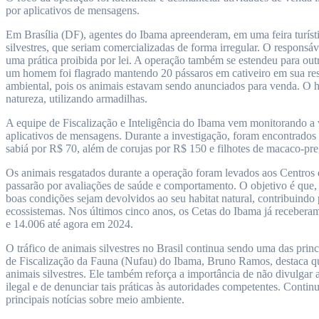
por aplicativos de mensagens.
Em Brasília (DF), agentes do Ibama apreenderam, em uma feira turíst
silvestres, que seriam comercializadas de forma irregular. O responsáv
uma prática proibida por lei. A operação também se estendeu para ou
um homem foi flagrado mantendo 20 pássaros em cativeiro em sua res
ambiental, pois os animais estavam sendo anunciados para venda. O 
natureza, utilizando armadilhas.
A equipe de Fiscalização e Inteligência do Ibama vem monitorando a ve
aplicativos de mensagens. Durante a investigação, foram encontrados 
sabiá por R$ 70, além de corujas por R$ 150 e filhotes de macaco-pre
Os animais resgatados durante a operação foram levados aos Centros 
passarão por avaliações de saúde e comportamento. O objetivo é que, 
boas condições sejam devolvidos ao seu habitat natural, contribuindo 
ecossistemas. Nos últimos cinco anos, os Cetas do Ibama já receber
e 14.006 até agora em 2024.
O tráfico de animais silvestres no Brasil continua sendo uma das prin
de Fiscalização da Fauna (Nufau) do Ibama, Bruno Ramos, destaca q
animais silvestres. Ele também reforça a importância de não divulgar
ilegal e de denunciar tais práticas às autoridades competentes. Con
principais notícias sobre meio ambiente.