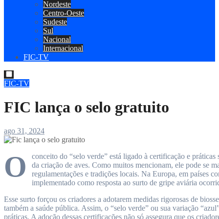
Nordeste
Centro-Oeste
Sudeste
Sul
Nacional
Internacional
FIC-TV
FIC-TV
FIC lança o selo gratuito
ago 31, 2024
O
conceito do “selo verde” está ligado à certificação e prática
da criação de aves. Como muitos mencionam, ele pode se ma
regulamentações e tradições locais. Na Europa, em países como
implementado como resposta ao surto de gripe aviária ocorri
Esse surto forçou os criadores a adotarem medidas rigorosas de bioss
também a saúde pública. Assim, o “selo verde” ou sua variação “azu
práticas. A adoção dessas certificações não só assegura que os criad