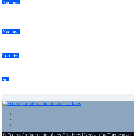
Nacional
Chegou a hora da aprovação da lei dos criadores do Espírito
Santo
Nacional
Falsificador de anilhas de pássaros é preso com vasto material
Torneios
Campeonato estadual FIC tem expectativa para 300 pássaros
Sul
Torneio da ACP em Santo Amaro da Imperatriz tem casa cheia
© Federação Internacional dos Criadores
|
Newsair
by
Themeansar
.