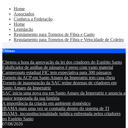
Skip
Home
to
Associados
content
Conheça a Federação
Home
Legislação
Regulamento para Torneios de Fibra e Canto
Regulamento para Torneios de Fibra e Velocidade de Coleiro
Últimas
Chegou a hora da aprovação da lei dos criadores do Espírito Santo
Falsificador de anilhas de pássaros é preso com vasto material
Campeonato estadual FIC tem expectativa para 300 pássaros
Torneio da ACP em Santo Amaro da Imperatriz tem casa cheia
Torneio de inauguração da SAC reúne dezenas de criadores em
Santo Amaro da Imperatriz
SAC inicia uma nova era em Santo Amaro da Imperatriz e anuncia a
maior temporada da sua história
A importância da criação em ambiente doméstico
IBAMA mais uma vez se contradiz dentro do sistema de TI
IBAMA, inconstitucionalidade jurídica enfrentada pelos criadores
no Espírito Santo
07/08/2026