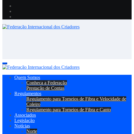
Federação Internacional dos Criadores
Site da Federação Internacional dos Criadores de Pássaros
Federação Internacional dos Criadores
Site da Federação Internacional dos Criadores de Pássaros
Quem Somos
Conheça a Federação
Prestação de Contas
Regulamentos
Regulamento para Torneios de Fibra e Velocidade de
Coleiro
Regulamento para Torneios de Fibra e Canto
Associados
Legislação
Notícias
Norte