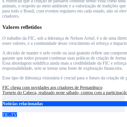
É essencial que a criação de pássaros continue sendo vista como uma 
animais, o respeito ao meio ambiente e a valorização de tradições qu
para todo o Brasil, com eventos regulares em cada estado, não só ele
criadores.
Valores refletidos
O trabalho da FIC, sob a liderança de Nelson Arrué, é o de uma direto
esses valores, e a continuidade desse crescimento só reforça o impact
A decisão de manter o selo verde ou azul gratuito reflete um comprom
garante que todos possam continuar suas práticas de criação de forma 
Essa abordagem solidifica ainda mais a credibilidade da FIC e reforça 
responsabilidade, sem se tornar uma fonte de exploração financeira.
Esse tipo de liderança visionária é crucial para o futuro da criação de 
Navegação
FIC chega com novidades aos criadores de Pernambuco
Torneio do Cabeça, realizado neste sábado, contou com a participaçã
de
Post
Notícias relacionadas
FIC-TV
Nacional da FIC em Natal já conta com em torno de 300 inscrito