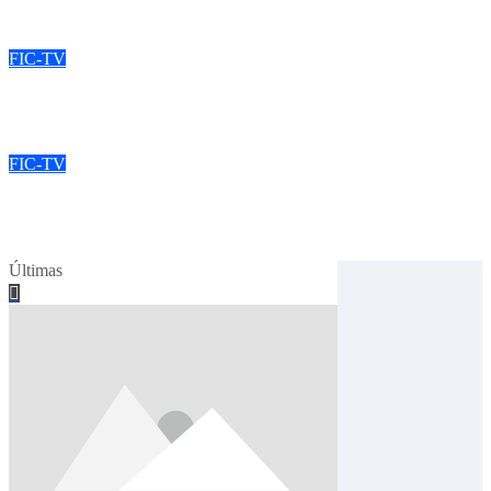
nov 9, 2024
FIC-TV
Venha para a quarta etapa do Torneio Nacional da FIC neste fin
nov 5, 2024
FIC-TV
Prepare-se para a 4ª etapa do nacional da FIC
out 26, 2024
Últimas