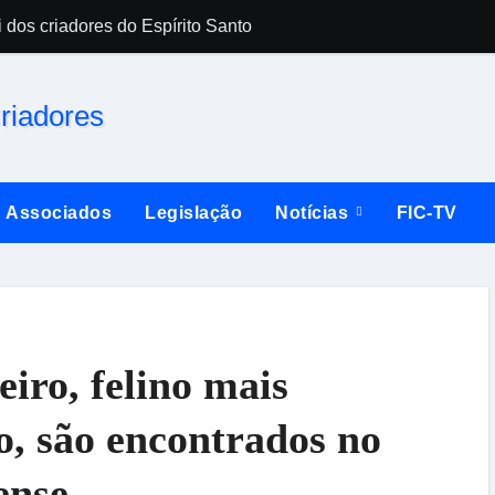
 dos criadores do Espírito Santo
Falsificador de 
Associados
Legislação
Notícias
FIC-TV
eiro, felino mais
o, são encontrados no
ense
SAC inicia uma nova era em Santo Amaro 