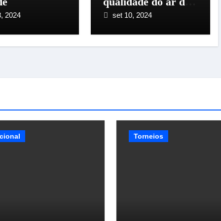
de
qualidade do ar do
mundo nesta
8, 2024
set 10, 2024
segunda-feira
cional
Torneios