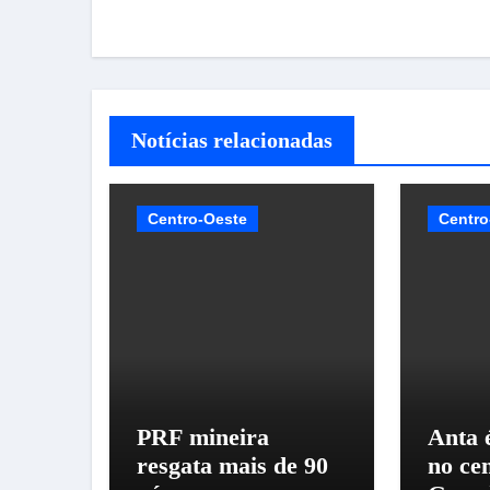
Post
Notícias relacionadas
Centro-Oeste
Centro
PRF mineira
Anta 
resgata mais de 90
no ce