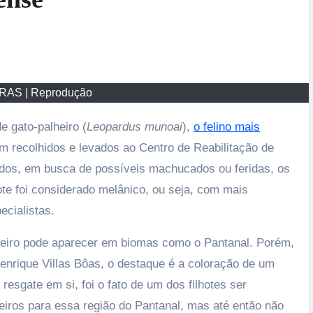
Imperatriz e anuncia a maior temporada d
sua história
17/07/2026
CRAS | Reprodução
de gato-palheiro (
Leopardus munoai
),
o felino mais
am recolhidos e levados ao Centro de Reabilitação de
dos, em busca de possíveis machucados ou feridas, os
hote foi considerado melânico, ou seja, com mais
ecialistas.
heiro pode aparecer em biomas como o Pantanal. Porém,
Henrique Villas Bôas, o destaque é a coloração de um
resgate em si, foi o fato de um dos filhotes ser
heiros para essa região do Pantanal, mas até então não