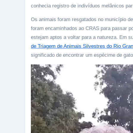
conhecia registro de indivíduos melânicos par
Os animais foram resgatados no município de
foram encaminhados ao CRAS para passar por
estejam aptos a voltar para a natureza. Em su
de Triagem de Animais Silvestres do Rio Gra
significado de encontrar um espécime de gato-