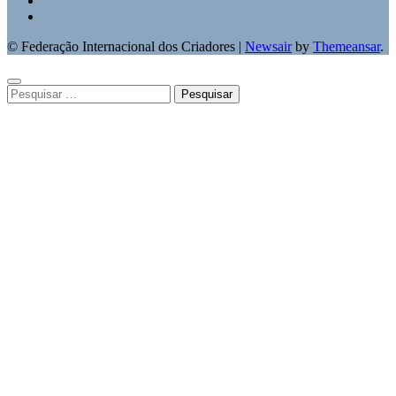
© Federação Internacional dos Criadores
|
Newsair
by
Themeansar
.
Pesquisar
por: