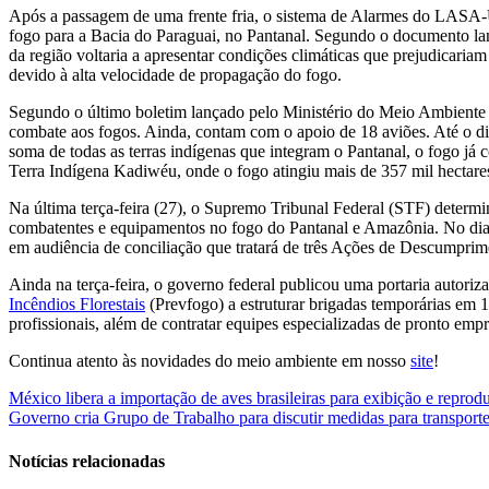
Após a passagem de uma frente fria, o sistema de Alarmes do LASA
fogo para a Bacia do Paraguai, no Pantanal. Segundo o documento lan
da região voltaria a apresentar condições climáticas que prejudicari
devido à alta velocidade de propagação do fogo.
Segundo o último boletim lançado pelo Ministério do Meio Ambient
combate aos fogos. Ainda, contam com o apoio de 18 aviões. Até o dia
soma de todas as terras indígenas que integram o Pantanal, o fogo já 
Terra Indígena Kadiwéu, onde o fogo atingiu mais de 357 mil hectares,
Na última terça-feira (27), o Supremo Tribunal Federal (STF) determ
combatentes e equipamentos no fogo do Pantanal e Amazônia. No dia 
em audiência de conciliação que tratará de três Ações de Descumpri
Ainda na terça-feira, o governo federal publicou uma portaria autoriz
Incêndios Florestais
(Prevfogo) a estruturar brigadas temporárias em 1
profissionais, além de contratar equipes especializadas de pronto em
Continua atento às novidades do meio ambiente em nosso
site
!
Navegação
México libera a importação de aves brasileiras para exibição e reprod
Governo cria Grupo de Trabalho para discutir medidas para transporte
de
Post
Notícias relacionadas