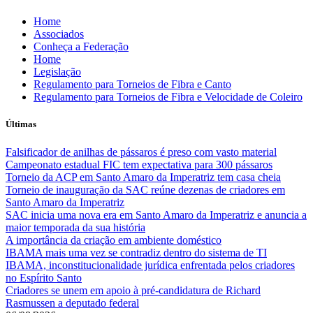
Skip
Home
to
Associados
content
Conheça a Federação
Home
Legislação
Regulamento para Torneios de Fibra e Canto
Regulamento para Torneios de Fibra e Velocidade de Coleiro
Últimas
Falsificador de anilhas de pássaros é preso com vasto material
Campeonato estadual FIC tem expectativa para 300 pássaros
Torneio da ACP em Santo Amaro da Imperatriz tem casa cheia
Torneio de inauguração da SAC reúne dezenas de criadores em
Santo Amaro da Imperatriz
SAC inicia uma nova era em Santo Amaro da Imperatriz e anuncia a
maior temporada da sua história
A importância da criação em ambiente doméstico
IBAMA mais uma vez se contradiz dentro do sistema de TI
IBAMA, inconstitucionalidade jurídica enfrentada pelos criadores
no Espírito Santo
Criadores se unem em apoio à pré-candidatura de Richard
Rasmussen a deputado federal