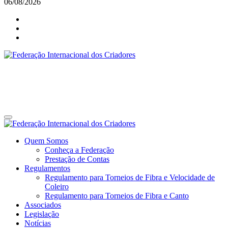
06/08/2026
Federação Internacional dos Criadores
Site da Federação Internacional dos Criadores de Pássaros
Federação Internacional dos Criadores
Site da Federação Internacional dos Criadores de Pássaros
Quem Somos
Conheça a Federação
Prestação de Contas
Regulamentos
Regulamento para Torneios de Fibra e Velocidade de
Coleiro
Regulamento para Torneios de Fibra e Canto
Associados
Legislação
Notícias