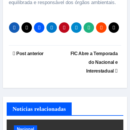
equilibrada e responsável dos órgãos ambientais.
Navegação
Post anterior
FIC Abre a Temporada
de
do Nacional e
Interestadual
Post
Notícias relacionadas
Nacional