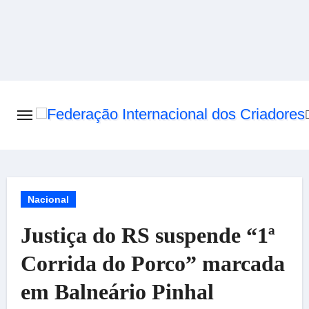
Skip
to
content
Nacional
Justiça do RS suspende “1ª
Corrida do Porco” marcada
em Balneário Pinhal