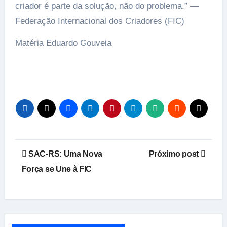
criador é parte da solução, não do problema.” —
Federação Internacional dos Criadores (FIC)
Matéria Eduardo Gouveia
Navegação
SAC-RS: Uma Nova
Próximo post
de
Força se Une à FIC
Post