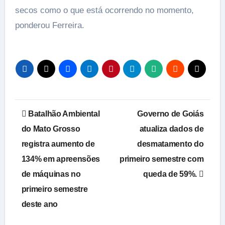
secos como o que está ocorrendo no momento,
ponderou Ferreira.
Navegação
Batalhão Ambiental
Governo de Goiás
de
do Mato Grosso
atualiza dados de
registra aumento de
desmatamento do
Post
134% em apreensões
primeiro semestre com
de máquinas no
queda de 59%.
primeiro semestre
deste ano